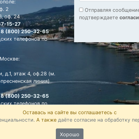
ополе:
ф. 2
Отправляя сообщение
, оф. 24
подтверждаете
соглас
37-15-27
:
8 (800) 250-32-65
дских телефонов по
 Москве:
 д.1, этаж 4, оф.28 (м.
опресненская линия)
:
8 (800) 250-32-65
дских телефонов по
Оставась на сайте вы соглашаетесь с
енциальности.
А также
даёте согласие на обработку п
АСПИ»:
https://laspi.com/
Хорошо
ша политика в отношении хранения и обработки персональных дан