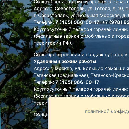
Офисы бронирования и продаж в Севаст
Адрес: г. Севастополь, ул. Гоголя, д. 10, о
г. Севастополь, ул. Большая Морская, д. 6
Телефон:
7 (495) 966-09-17
;
+7 (978) 8
Круглосуточный телефон горячей линии
(бесплатные звонки с мобильных и горо
территории РФ).
Офис бронирования и продаж путевок в
Удаленный режим работы
Адрес: г. Москва, Ул. Большие Каменщики,
Таганская (радиальная), Таганско-Красн
Телефон:
7 (495) 966-09-17
;
Круглосуточный телефон горячей линии
(бесплатные звонки с мобильных и горо
территории РФ)
политикой конфид
Официальный сайт группы компаний «Л
На